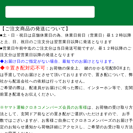
【ご注文商品の発送について】
■土・日・祝日は店舗休業日の為、休業日前日（営業日）昼１２時以降
と土、日、祝日のご注文分は翌営業日以降に発送となります
■営業日午前中迄のご注文分は当日発送可能ですが、昼１２時以降のご
注文分は翌営業日以降の発送となります
◆お届け日のご指定がない場合、最短でのお届けとなります。
◆※置き配対応不可
：お荷物の保全上、 鍵のかかる宅配BOXまた
は手渡しでのお届けとさせて頂いておりますので、置き配について、弊
社から配送会社への依頼は行っておりません。
ご希望の際は、配達員がお届けに伺った際に、インターホン等で、玄関
前置き配達をお伝えください。
※ヤマト運輸クロネコメンバーズ会員のお客様
は、お荷物の受け取り方
法として、玄関ドア前などの置き配がご選択いただけますので、 お手
数ではございますが、お客様ご自身にてクロネコメンバーズのお届け予
定のお知らせ通知から荷物詳細にアクセスし、ご希望のお受け取り方法