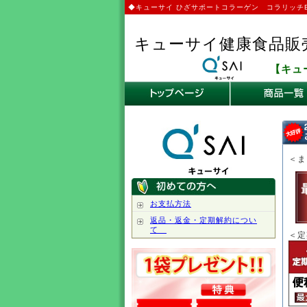
◆キューサイ ひざサポートコラーゲン コラリッチE
キューサイ健康食品販
【キュ
＜ま
お支払方法
返品・返金・定期解約につい
て
＜定