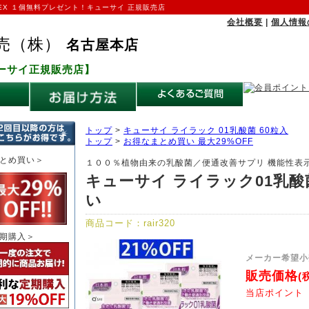
X １個無料プレゼント！キューサイ 正規販売店
会社概要
|
個人情報
売（株）
名古屋本店
ーサイ正規販売店】
トップ
>
キューサイ ライラック 01乳酸菌 60粒入
トップ
>
お得なまとめ買い 最大29%OFF
とめ買い＞
１００％植物由来の乳酸菌／便通改善サプリ 機能性表
キューサイ ライラック01乳酸菌
い
商品コード：
rair320
期購入＞
メーカー希望小
販売価格
(
当店ポイント