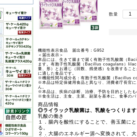
数量
機能性表示食品 届出番号：G952
＜届出表示＞
本品には、生きて腸まで届く有胞子性乳酸菌（Bacillus 
ます。有胞子性乳酸菌（Bacillus coagulans）
量、形）とお通じ（回数、残便感）を改善すること
に適した食品です。
※機能性関与成分名：有胞子性乳酸菌（Bacillus coagu
※本品は特定保健用食品と異なり、消費者庁長官に
ん。
※本品は、疾病の診断、治療、予防を目的としたも
※食生活は、主食、主菜、副菜を基本に、食事のバ
商品情報
◎ライラック乳酸菌は、乳酸をつくります
乳酸の働き
１．腸内を酸性にすることで、善玉菌にと
る。
２．大腸のエネルギー源へ変換されて、大