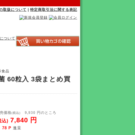
の取扱について
|
特定商取引法に関する表記
示食品
 60粒入 3袋まとめ買
売価格
9,930 円のところ
(税込)
7,840 円
税込)
78 P
進呈