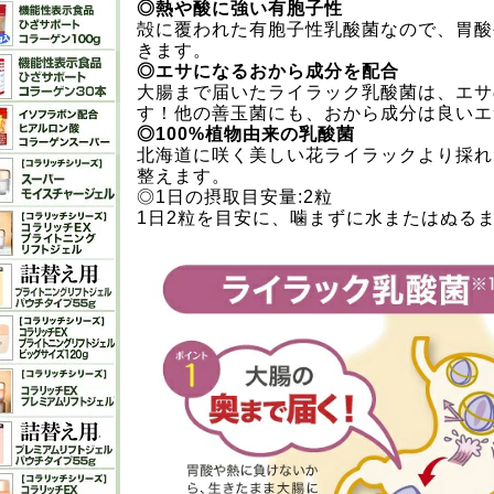
◎熱や酸に強い有胞子性
殻に覆われた有胞子性乳酸菌なので、胃酸
きます。
◎エサになるおから成分を配合
大腸まで届いたライラック乳酸菌は、エサ
す！他の善玉菌にも、おから成分は良いエ
◎100%植物由来の乳酸菌
北海道に咲く美しい花ライラックより採れ
整えます。
◎1日の摂取目安量:2粒
1日2粒を目安に、噛まずに水またはぬる