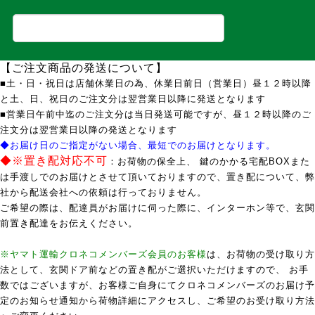
【ご注文商品の発送について】
■土・日・祝日は店舗休業日の為、休業日前日（営業日）昼１２時以降
と土、日、祝日のご注文分は翌営業日以降に発送となります
■営業日午前中迄のご注文分は当日発送可能ですが、昼１２時以降のご
注文分は翌営業日以降の発送となります
◆お届け日のご指定がない場合、最短でのお届けとなります。
◆※置き配対応不可
：お荷物の保全上、 鍵のかかる宅配BOXまた
は手渡しでのお届けとさせて頂いておりますので、置き配について、弊
社から配送会社への依頼は行っておりません。
ご希望の際は、配達員がお届けに伺った際に、インターホン等で、玄関
前置き配達をお伝えください。
※ヤマト運輸クロネコメンバーズ会員のお客様
は、お荷物の受け取り方
法として、玄関ドア前などの置き配がご選択いただけますので、 お手
数ではございますが、お客様ご自身にてクロネコメンバーズのお届け予
定のお知らせ通知から荷物詳細にアクセスし、ご希望のお受け取り方法