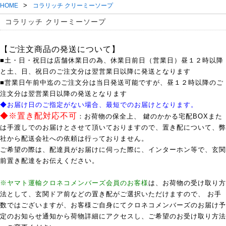
>
HOME
コラリッチ クリーミーソープ
コラリッチ クリーミーソープ
【ご注文商品の発送について】
■土・日・祝日は店舗休業日の為、休業日前日（営業日）昼１２時以降
と土、日、祝日のご注文分は翌営業日以降に発送となります
■営業日午前中迄のご注文分は当日発送可能ですが、昼１２時以降のご
注文分は翌営業日以降の発送となります
◆お届け日のご指定がない場合、最短でのお届けとなります。
◆※置き配対応不可
：お荷物の保全上、 鍵のかかる宅配BOXまた
は手渡しでのお届けとさせて頂いておりますので、置き配について、弊
社から配送会社への依頼は行っておりません。
ご希望の際は、配達員がお届けに伺った際に、インターホン等で、玄関
前置き配達をお伝えください。
※ヤマト運輸クロネコメンバーズ会員のお客様
は、お荷物の受け取り方
法として、玄関ドア前などの置き配がご選択いただけますので、 お手
数ではございますが、お客様ご自身にてクロネコメンバーズのお届け予
定のお知らせ通知から荷物詳細にアクセスし、ご希望のお受け取り方法