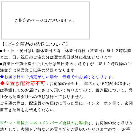
ご指定のページはございません。
【ご注文商品の発送について】
■土・日・祝日は店舗休業日の為、休業日前日（営業日）昼１２時以降
と土、日、祝日のご注文分は翌営業日以降に発送となります
■営業日午前中迄のご注文分は当日発送可能ですが、昼１２時以降のご
注文分は翌営業日以降の発送となります
◆お届け日のご指定がない場合、最短でのお届けとなります。
◆※置き配対応不可
：お荷物の保全上、 鍵のかかる宅配BOXまた
は手渡しでのお届けとさせて頂いておりますので、置き配について、弊
社から配送会社への依頼は行っておりません。
ご希望の際は、配達員がお届けに伺った際に、インターホン等で、玄関
前置き配達をお伝えください。
※ヤマト運輸クロネコメンバーズ会員のお客様
は、お荷物の受け取り方
法として、玄関ドア前などの置き配がご選択いただけますので、 お手