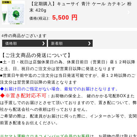
【定期購入】キューサイ 青汁 ケール カテキン 粉
末 420g
5,500 円
価格
(税込):
4
件の商品がございます
価格順
新着順
【ご注文商品の発送について】
■土・日・祝日は店舗休業日の為、休業日前日（営業日）昼１２時以降
と土、日、祝日のご注文分は翌営業日以降に発送となります
■営業日午前中迄のご注文分は当日発送可能ですが、昼１２時以降のご
注文分は翌営業日以降の発送となります
◆お届け日のご指定がない場合、最短でのお届けとなります。
◆※置き配対応不可
：お荷物の保全上、 鍵のかかる宅配BOXまた
は手渡しでのお届けとさせて頂いておりますので、置き配について、弊
社から配送会社への依頼は行っておりません。
ご希望の際は、配達員がお届けに伺った際に、インターホン等で、玄関
前置き配達をお伝えください。
※ヤマト運輸クロネコメンバーズ会員のお客様
は、お荷物の受け取り方