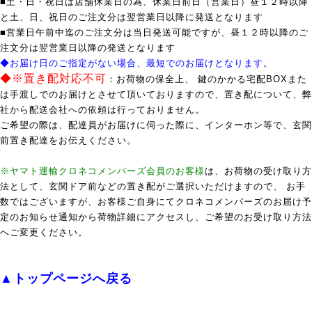
■土・日・祝日は店舗休業日の為、休業日前日（営業日）昼１２時以降
と土、日、祝日のご注文分は翌営業日以降に発送となります
■営業日午前中迄のご注文分は当日発送可能ですが、昼１２時以降のご
注文分は翌営業日以降の発送となります
◆お届け日のご指定がない場合、最短でのお届けとなります。
◆※置き配対応不可
：お荷物の保全上、 鍵のかかる宅配BOXまた
は手渡しでのお届けとさせて頂いておりますので、置き配について、弊
社から配送会社への依頼は行っておりません。
ご希望の際は、配達員がお届けに伺った際に、インターホン等で、玄関
前置き配達をお伝えください。
※ヤマト運輸クロネコメンバーズ会員のお客様
は、お荷物の受け取り方
法として、玄関ドア前などの置き配がご選択いただけますので、 お手
数ではございますが、お客様ご自身にてクロネコメンバーズのお届け予
定のお知らせ通知から荷物詳細にアクセスし、ご希望のお受け取り方法
へご変更ください。
▲トップページへ戻る