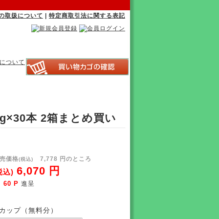
の取扱について
|
特定商取引法に関する表記
g×30本 2箱まとめ買い
売価格
7,778 円のところ
(税込)
6,070 円
税込)
60 P
進呈
カップ（無料分）