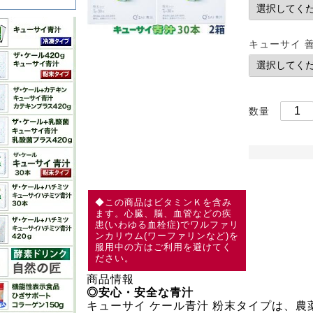
キューサイ 
数量
◆この商品はビタミンＫを含み
ます。心臓、脳、血管などの疾
患(いわゆる血栓症)でワルファリ
ンカリウム(ワーファリンなど)を
服用中の方はご利用を避けてく
ださい。
商品情報
◎安心・安全な青汁
キューサイ ケール青汁 粉末タイプは、