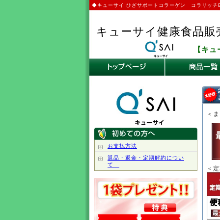
◆キューサイ ひざサポートコラーゲン コラリッチE
キューサイ健康食品販
【キュ
＜ま
お支払方法
返品・返金・定期解約につい
て
＜定