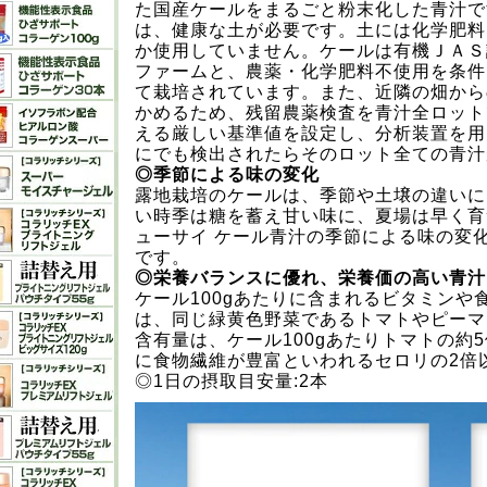
た国産ケールをまるごと粉末化した青汁で
は、健康な土が必要です。土には化学肥料
か使用していません。ケールは有機ＪＡＳ
ファームと、農薬・化学肥料不使用を条件
て栽培されています。また、近隣の畑から
かめるため、残留農薬検査を青汁全ロット
える厳しい基準値を設定し、分析装置を用
にでも検出されたらそのロット全ての青汁
◎季節による味の変化
露地栽培のケールは、季節や土壌の違いに
い時季は糖を蓄え甘い味に、夏場は早く育
ューサイ ケール青汁の季節による味の変
です。
◎栄養バランスに優れ、栄養価の高い青汁
ケール100gあたりに含まれるビタミンや
は、同じ緑黄色野菜であるトマトやピーマ
含有量は、ケール100gあたりトマトの約
に食物繊維が豊富といわれるセロリの2倍
◎1日の摂取目安量:2本