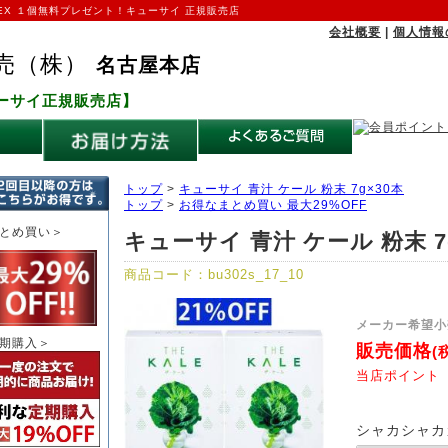
X １個無料プレゼント！キューサイ 正規販売店
会社概要
|
個人情報
売（株）
名古屋本店
ーサイ正規販売店】
トップ
>
キューサイ 青汁 ケール 粉末 7g×30本
トップ
>
お得なまとめ買い 最大29%OFF
とめ買い＞
キューサイ 青汁 ケール 粉末 7
商品コード：
bu302s_17_10
メーカー希望小
期購入＞
販売価格
(
当店ポイント
シャカシャカ