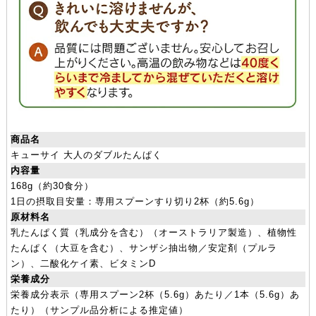
商品名
キューサイ 大人のダブルたんぱく
内容量
168g（約30食分）
1日の摂取目安量：専用スプーンすり切り2杯（約5.6g）
原材料名
乳たんぱく質（乳成分を含む）（オーストラリア製造）、植物性
たんぱく（大豆を含む）、サンザシ抽出物／安定剤（プルラ
ン）、二酸化ケイ素、ビタミンD
栄養成分
栄養成分表示（専用スプーン2杯（5.6g）あたり／1本（5.6g）あ
たり）（サンプル品分析による推定値）