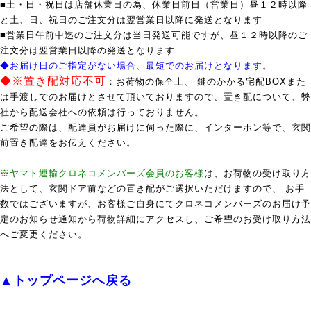
■土・日・祝日は店舗休業日の為、休業日前日（営業日）昼１２時以降
と土、日、祝日のご注文分は翌営業日以降に発送となります
■営業日午前中迄のご注文分は当日発送可能ですが、昼１２時以降のご
注文分は翌営業日以降の発送となります
◆お届け日のご指定がない場合、最短でのお届けとなります。
◆※置き配対応不可
：お荷物の保全上、 鍵のかかる宅配BOXまた
は手渡しでのお届けとさせて頂いておりますので、置き配について、弊
社から配送会社への依頼は行っておりません。
ご希望の際は、配達員がお届けに伺った際に、インターホン等で、玄関
前置き配達をお伝えください。
※ヤマト運輸クロネコメンバーズ会員のお客様
は、お荷物の受け取り方
法として、玄関ドア前などの置き配がご選択いただけますので、 お手
数ではございますが、お客様ご自身にてクロネコメンバーズのお届け予
定のお知らせ通知から荷物詳細にアクセスし、ご希望のお受け取り方法
へご変更ください。
▲トップページへ戻る