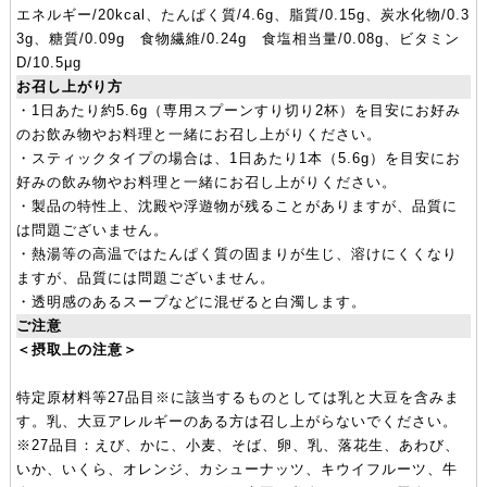
エネルギー/20kcal、たんぱく質/4.6g、脂質/0.15g、炭水化物/0.3
3g、糖質/0.09g 食物繊維/0.24g 食塩相当量/0.08g、ビタミン
D/10.5μg
お召し上がり方
・1日あたり約5.6g（専用スプーンすり切り2杯）を目安にお好み
のお飲み物やお料理と一緒にお召し上がりください。
・スティックタイプの場合は、1日あたり1本（5.6g）を目安にお
好みの飲み物やお料理と一緒にお召し上がりください。
・製品の特性上、沈殿や浮遊物が残ることがありますが、品質に
は問題ございません。
・熱湯等の高温ではたんぱく質の固まりが生じ、溶けにくくなり
ますが、品質には問題ございません。
・透明感のあるスープなどに混ぜると白濁します。
ご注意
＜摂取上の注意＞
特定原材料等27品目※に該当するものとしては乳と大豆を含みま
す。乳、大豆アレルギーのある方は召し上がらないでください。
※27品目：えび、かに、小麦、そば、卵、乳、落花生、あわび、
いか、いくら、オレンジ、カシューナッツ、キウイフルーツ、牛