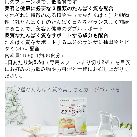
用のプレーン味で、低脂質です。
美容と健康に必要な２種類のたんぱく質を配合
それぞれに特徴のある植物性（大豆たんぱく）と動物
性（乳たんぱく）のたんぱく質ををバランスよく補給
することで、美容と健康のダブルサポート
良質なたんぱく質をサポートする成分も配合
たんぱく質をサポートする成分のサンザシ抽出物とビ
タミンDも配合
内容量:168g（約30食分）
1日あたり約5.6g（専用スプーンすり切り2杯）を目安
にお好みのお飲み物やお料理と一緒にお召し上がりく
ださい。