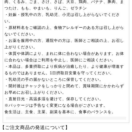
肉、くるみ、ごま、さけ、さば、大豆、鶏肉、バナナ、豚肉、ま
つたけ、もも、やまいも、りんご、ゼラチン
・妊娠・授乳中の方、乳幼児、小児は召し上がらないでくださ
い。
・原材料名をご確認の上、食物アレルギーのある方は召し上がら
ないでください。
・お薬を服用中の方、通院中の方は、医師とご相談の上、お召し
上がりください。
・体質や体調により、まれに体に合わない場合があります。お体
に合わない場合はご利用を中止し、医師にご相談ください。
・本品は、多量摂取により疾病が治癒したり、より健康が増進す
るものではありません。1日摂取目安量を守ってください。
・乳幼児の手の届かないところに保管してください。
・開封後はチャックをしっかりと閉めて、賞味期限にかかわらず
お早めにお召し上がりください。
・直射日光・高温多湿を避けて、保存してください。
※パッケージは予告なく変更になる場合がございます。
食生活は、主食、主菜、副菜を基本に、食事のバランスを。
【ご注文商品の発送について】