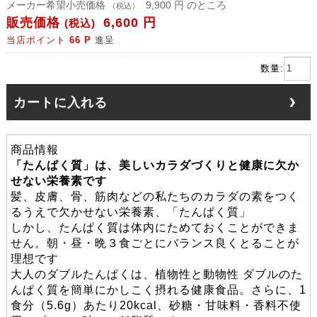
メーカー希望小売価格
9,900 円 のところ
（税込）
販売価格
6,600 円
(税込)
当店ポイント
66 P
進呈
数量:
カートに入れる
商品情報
「たんぱく質」は、美しいカラダづくりと健康に欠か
せない栄養素です
髪、皮膚、骨、筋肉などの私たちのカラダの素をつく
るうえで欠かせない栄養素、「たんぱく質」
しかし、たんぱく質は体内にためておくことができま
せん。朝・昼・晩３食ごとにバランス良くとることが
理想です
大人のダブルたんぱくは、植物性と動物性 ダブルのた
んぱく質を簡単にかしこく摂れる健康食品。さらに、1
食分（5.6g）あたり20kcal、砂糖・甘味料・香料不使