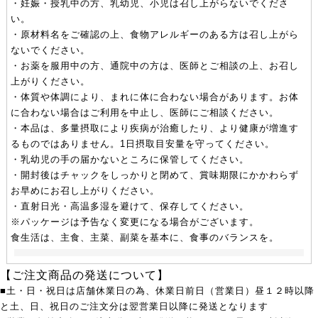
・妊娠・授乳中の方、乳幼児、小児は召し上がらないでくださ
い。
・原材料名をご確認の上、食物アレルギーのある方は召し上がら
ないでください。
・お薬を服用中の方、通院中の方は、医師とご相談の上、お召し
上がりください。
・体質や体調により、まれに体に合わない場合があります。お体
に合わない場合はご利用を中止し、医師にご相談ください。
・本品は、多量摂取により疾病が治癒したり、より健康が増進す
るものではありません。1日摂取目安量を守ってください。
・乳幼児の手の届かないところに保管してください。
・開封後はチャックをしっかりと閉めて、賞味期限にかかわらず
お早めにお召し上がりください。
・直射日光・高温多湿を避けて、保存してください。
※パッケージは予告なく変更になる場合がございます。
食生活は、主食、主菜、副菜を基本に、食事のバランスを。
【ご注文商品の発送について】
■土・日・祝日は店舗休業日の為、休業日前日（営業日）昼１２時以降
と土、日、祝日のご注文分は翌営業日以降に発送となります