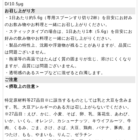
D/10.5μg
お召し上がり方
・1日あたり約5.6g（専用スプーンすり切り2杯）を目安にお好み
のお飲み物やお料理と一緒にお召し上がりください。
・スティックタイプの場合は、1日あたり1本（5.6g）を目安にお
好みの飲み物やお料理と一緒にお召し上がりください。
・製品の特性上、沈殿や浮遊物が残ることがありますが、品質に
は問題ございません。
・熱湯等の高温ではたんぱく質の固まりが生じ、溶けにくくなり
ますが、品質には問題ございません。
・透明感のあるスープなどに混ぜると白濁します。
ご注意
＜摂取上の注意＞
特定原材料等27品目※に該当するものとしては乳と大豆を含みま
す。乳、大豆アレルギーのある方は召し上がらないでください。
※27品目：えび、かに、小麦、そば、卵、乳、落花生、あわび、
いか、いくら、オレンジ、カシューナッツ、キウイフルーツ、牛
肉、くるみ、ごま、さけ、さば、大豆、鶏肉、バナナ、豚肉、ま
つたけ、もも、やまいも、りんご、ゼラチン