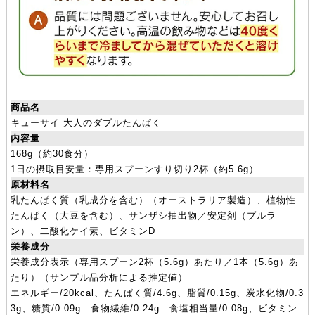
商品名
キューサイ 大人のダブルたんぱく
内容量
168g（約30食分）
1日の摂取目安量：専用スプーンすり切り2杯（約5.6g）
原材料名
乳たんぱく質（乳成分を含む）（オーストラリア製造）、植物性
たんぱく（大豆を含む）、サンザシ抽出物／安定剤（プルラ
ン）、二酸化ケイ素、ビタミンD
栄養成分
栄養成分表示（専用スプーン2杯（5.6g）あたり／1本（5.6g）あ
たり）（サンプル品分析による推定値）
エネルギー/20kcal、たんぱく質/4.6g、脂質/0.15g、炭水化物/0.3
3g、糖質/0.09g 食物繊維/0.24g 食塩相当量/0.08g、ビタミン