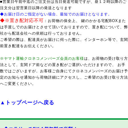
■営業日午前中迄のご注文分は当日発送可能ですが、昼１２時以降のご
注文分は翌営業日以降の発送となります
◆お届け日のご指定がない場合、最短でのお届けとなります。
◆※置き配対応不可
：お荷物の保全上、 鍵のかかる宅配BOXまた
は手渡しでのお届けとさせて頂いておりますので、置き配について、弊
社から配送会社への依頼は行っておりません。
ご希望の際は、配達員がお届けに伺った際に、インターホン等で、玄関
前置き配達をお伝えください。
※ヤマト運輸クロネコメンバーズ会員のお客様
は、お荷物の受け取り方
法として、玄関ドア前などの置き配がご選択いただけますので、 お手
数ではございますが、お客様ご自身にてクロネコメンバーズのお届け予
定のお知らせ通知から荷物詳細にアクセスし、ご希望のお受け取り方法
へご変更ください。
▲トップページへ戻る